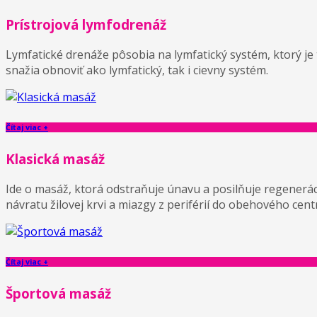
Prístrojová lymfodrenáž
Lymfatické drenáže pôsobia na lymfatický systém, ktorý je 
snažia obnoviť ako lymfatický, tak i cievny systém.
Čítaj viac +
Klasická masáž
Ide o masáž, ktorá odstraňuje únavu a posilňuje regenerác
návratu žilovej krvi a miazgy z periférií do obehového cent
Čítaj viac +
Športová masáž