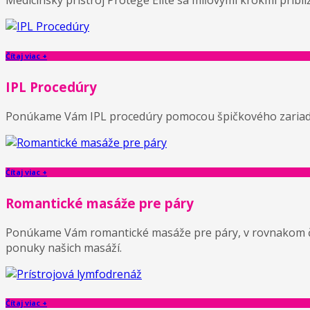
Medicínsky prístroj Protége Elite sa míľovými krokmi pribl
Čítaj viac +
IPL Procedúry
Ponúkame Vám IPL procedúry pomocou špičkového zariadeni
Čítaj viac +
Romantické masáže pre páry
Ponúkame Vám romantické masáže pre páry, v rovnakom čase,
ponuky našich masáží.
Čítaj viac +