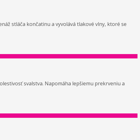
enáž stláča končatinu a vyvolává tlakové vlny, ktoré se
bolestivosť svalstva. Napomáha lepšiemu prekrveniu a