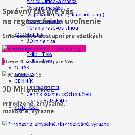
Anticelulitídová masáž
Ostatné masáže
Správny čas pre Vás
Tejpovanie (taping, kineziotaping)
na regeneráciu a uvoľnenie
Maderoterapia
Terapia rázovou vlnou
KOZMETIKA
Sme cenovo dostupní pre všetkých
3D mihalnice
IPL procedúry
Exilis - Telo
Exilis - Tvár
Dvere sú otvorené aj pre Vás
O NÁS
GALÉRIA
CENNÍK
3D MIHALNICE
Cenník masáži
Cenník kozmetických služieb
Cenník Exilis Elitte
Prirodzené, zmyselné,
KONTAKT
rozkošné, výrazné