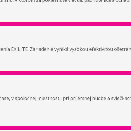
ížil snu, v ktorom sa poklesnuté viečka, padnuté líca a ocha
a EXILITE. Zariadenie vyniká vysokou efektivitou ošetreni
 v spoločnej miestnosti, pri príjemnej hudbe a sviečkach. 