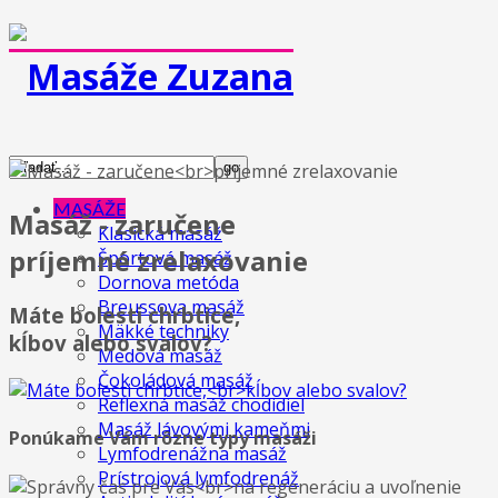
MASÁŽE
Masáž - zaručene
Klasická masáž
príjemné zrelaxovanie
Športová masáž
Dornova metóda
Breussova masáž
Máte bolesti chrbtice,
Mäkké techniky
kĺbov alebo svalov?
Medová masáž
Čokoládová masáž
Reflexná masáž chodidiel
Masáž lávovými kameňmi
Ponúkame Vám rôzne typy masáži
Lymfodrenážna masáž
Prístrojová lymfodrenáž