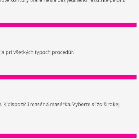
bnuté kontúry tváre riešia bez jediného rezu skalpelom.
a pri všetkých typoch procedúr.
K dispozícií masér a masérka. Vyberte si zo širokej