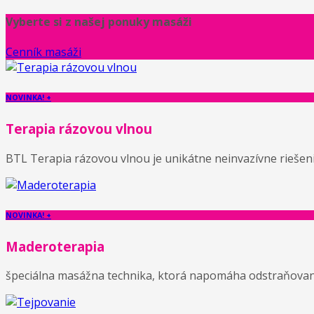
Vyberte si z našej ponuky masáži
Cenník masáži
NOVINKA! +
Terapia rázovou vlnou
BTL Terapia rázovou vlnou je unikátne neinvazívne riešenie
NOVINKA! +
Maderoterapia
špeciálna masážna technika, ktorá napomáha odstraňovaniu 