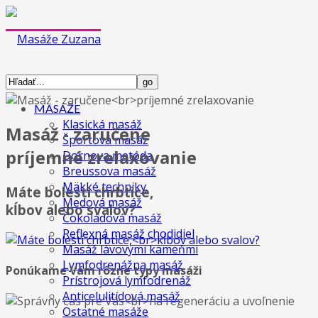
MASÁŽE
Klasická masáž
Masáž - zaručene
Športová masáž
príjemné zrelaxovanie
Dornova metóda
Breussova masáž
Mäkké techniky
Máte bolesti chrbtice,
Medová masáž
kĺbov alebo svalov?
Čokoládová masáž
Reflexná masáž chodidiel
Masáž lávovými kameňmi
Lymfodrenážna masáž
Ponúkame Vám rôzne typy masáži
Prístrojová lymfodrenáž
Anticelulitídová masáž
Ostatné masáže