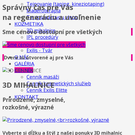
Tejpovanie (taping, kineziotaping)
Správny čas pre Vás
Maderoterapia
na regeneráciu a uvoľnenie
Terapia rázovou vlnou
KOZMETIKA
3D mihalnice
Sme cenovo dostupní pre všetkých
IPL procedúry
Exilis - Telo
Exilis - Tvár
O NÁS
Dvere sú otvorené aj pre Vás
GALÉRIA
CENNÍK
Cenník masáži
3D MIHALNICE
Cenník kozmetických služieb
Cenník Exilis Elitte
KONTAKT
Prirodzené, zmyselné,
rozkošné, výrazné
Vyberte si dĺžku a štýl z našej ponuky 3D mihalnic