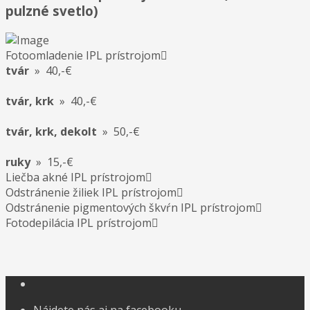
pulzné svetlo)
Fotoomladenie IPL prístrojom
tvár
» 40,-€
tvár, krk
» 40,-€
tvár, krk, dekolt
» 50,-€
ruky
» 15,-€
Liečba akné IPL prístrojom
Odstránenie žiliek IPL prístrojom
Odstránenie pigmentových škvŕn IPL prístrojom
Fotodepilácia IPL prístrojom
Nájdete nás aj na facebooku